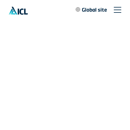
Global site
ICL Voice
Mergulhe em vídeos de podcast envolventes
com especialistas da ICL discutindo tendências
do setor, soluções inovadoras e suas
experiências. Esta seção oferece insights
aprofundados diretamente dos profissionais
que moldam o futuro da ICL.